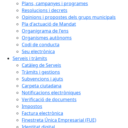
Plans, campanyes i programes
Resolucions i decrets
Opinions i propostes dels grups municipals
Pla d'actuació de Mandat
Organigrama de l'ens
Organismes autònoms
Codi de conducta
Seu electrònica
Serveis i tràmits
Catàleg de Serveis
Tràmits i gestions
Subvencions i ajuts
Carpeta ciutadana
Notificacions electròniques
Verificació de documents
Impostos
Factura electrònica
Finestreta Única Empresarial (FUE)
Identitat digital