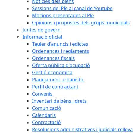
Notícies dels plens
Sessions del Ple al canal de Youtube
Mocions presentades al Ple
Opinions i propostes dels grups municipals
Juntes de govern
Informació oficial
Tauler d'anuncis i edictes
Ordenances i reglaments
Ordenances fiscals
Oferta pública d'ocupació
Gestió econòmica
Planejament urbanístic
Perfil de contractant
Convenis
Inventari de béns i drets
Comunicació
Calendaris
Contractació
Resolucions administratives i judicials rellev