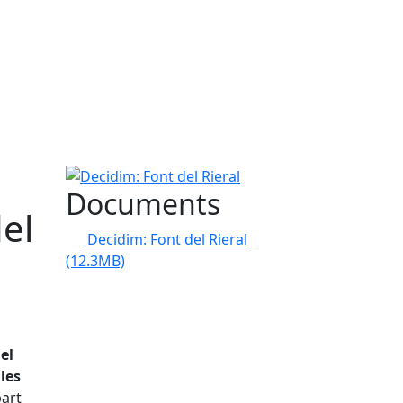
Decidim: Font del Rieral
Documents
del
Decidim: Font del Rieral
(12.3MB)
a
el
 les
part