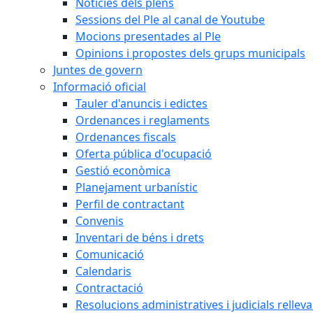
Notícies dels plens
Sessions del Ple al canal de Youtube
Mocions presentades al Ple
Opinions i propostes dels grups municipals
Juntes de govern
Informació oficial
Tauler d'anuncis i edictes
Ordenances i reglaments
Ordenances fiscals
Oferta pública d'ocupació
Gestió econòmica
Planejament urbanístic
Perfil de contractant
Convenis
Inventari de béns i drets
Comunicació
Calendaris
Contractació
Resolucions administratives i judicials rellev