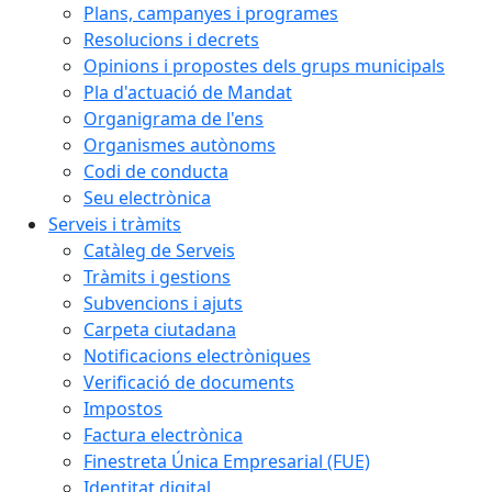
Plans, campanyes i programes
Resolucions i decrets
Opinions i propostes dels grups municipals
Pla d'actuació de Mandat
Organigrama de l'ens
Organismes autònoms
Codi de conducta
Seu electrònica
Serveis i tràmits
Catàleg de Serveis
Tràmits i gestions
Subvencions i ajuts
Carpeta ciutadana
Notificacions electròniques
Verificació de documents
Impostos
Factura electrònica
Finestreta Única Empresarial (FUE)
Identitat digital