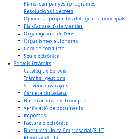
Plans, campanyes i programes
Resolucions i decrets
Opinions i propostes dels grups municipals
Pla d'actuació de Mandat
Organigrama de l'ens
Organismes autònoms
Codi de conducta
Seu electrònica
Serveis i tràmits
Catàleg de Serveis
Tràmits i gestions
Subvencions i ajuts
Carpeta ciutadana
Notificacions electròniques
Verificació de documents
Impostos
Factura electrònica
Finestreta Única Empresarial (FUE)
Identitat digital