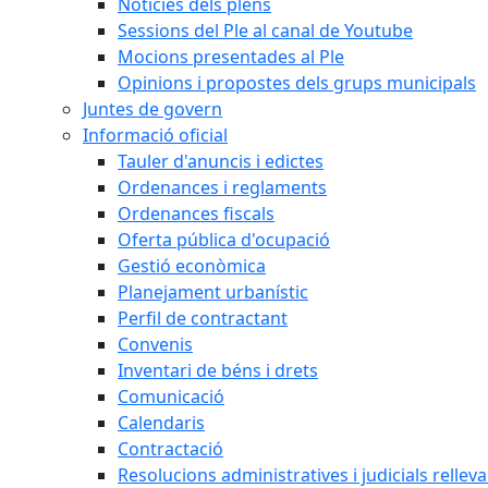
Notícies dels plens
Sessions del Ple al canal de Youtube
Mocions presentades al Ple
Opinions i propostes dels grups municipals
Juntes de govern
Informació oficial
Tauler d'anuncis i edictes
Ordenances i reglaments
Ordenances fiscals
Oferta pública d'ocupació
Gestió econòmica
Planejament urbanístic
Perfil de contractant
Convenis
Inventari de béns i drets
Comunicació
Calendaris
Contractació
Resolucions administratives i judicials rellev