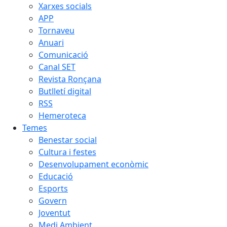
Xarxes socials
APP
Tornaveu
Anuari
Comunicació
Canal SET
Revista Ronçana
Butlletí digital
RSS
Hemeroteca
Temes
Benestar social
Cultura i festes
Desenvolupament econòmic
Educació
Esports
Govern
Joventut
Medi Ambient