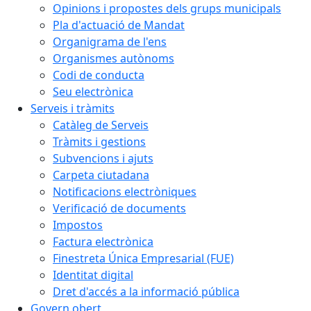
Opinions i propostes dels grups municipals
Pla d'actuació de Mandat
Organigrama de l'ens
Organismes autònoms
Codi de conducta
Seu electrònica
Serveis i tràmits
Catàleg de Serveis
Tràmits i gestions
Subvencions i ajuts
Carpeta ciutadana
Notificacions electròniques
Verificació de documents
Impostos
Factura electrònica
Finestreta Única Empresarial (FUE)
Identitat digital
Dret d'accés a la informació pública
Govern obert