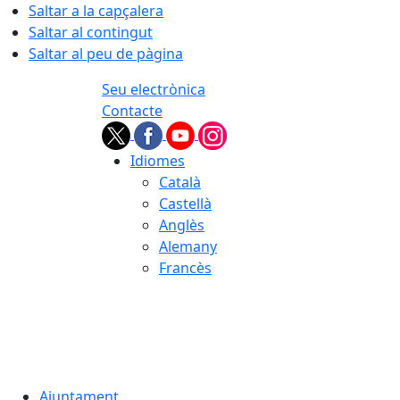
Saltar a la capçalera
Saltar al contingut
Saltar al peu de pàgina
Seu electrònica
Contacte
Idiomes
Català
Castellà
Anglès
Alemany
Francès
06.08.2026 | 20:44
Ajuntament