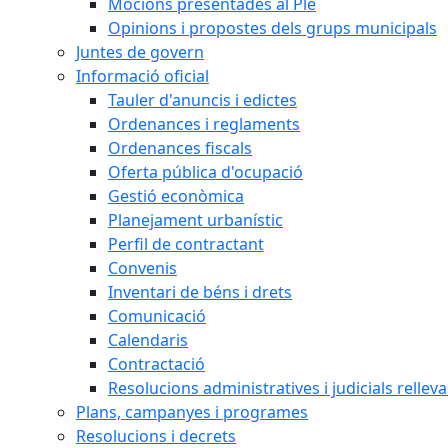
Mocions presentades al Ple
Opinions i propostes dels grups municipals
Juntes de govern
Informació oficial
Tauler d'anuncis i edictes
Ordenances i reglaments
Ordenances fiscals
Oferta pública d'ocupació
Gestió econòmica
Planejament urbanístic
Perfil de contractant
Convenis
Inventari de béns i drets
Comunicació
Calendaris
Contractació
Resolucions administratives i judicials rellev
Plans, campanyes i programes
Resolucions i decrets