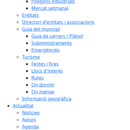
Polígons industrials
Mercat setmanal
Entitats
Directori d'entitats i associacions
Guia del municipi
Guia de carrers / Plànol
Subministraments
Emergències
Turisme
Festes i fires
Llocs d'interès
Rutes
On dormir
On menjar
Informació geogràfica
Actualitat
Notícies
Avisos
Agenda