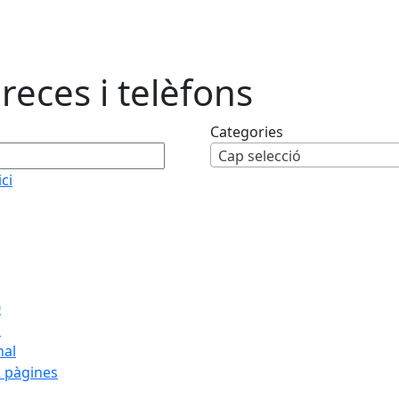
reces i telèfons
Categories
Cap selecció
ici
0
1
nal
 pàgines