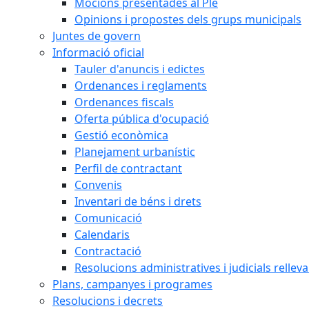
Mocions presentades al Ple
Opinions i propostes dels grups municipals
Juntes de govern
Informació oficial
Tauler d'anuncis i edictes
Ordenances i reglaments
Ordenances fiscals
Oferta pública d'ocupació
Gestió econòmica
Planejament urbanístic
Perfil de contractant
Convenis
Inventari de béns i drets
Comunicació
Calendaris
Contractació
Resolucions administratives i judicials rellev
Plans, campanyes i programes
Resolucions i decrets