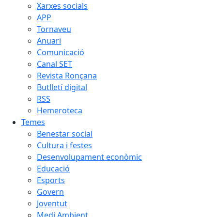
Xarxes socials
APP
Tornaveu
Anuari
Comunicació
Canal SET
Revista Ronçana
Butlletí digital
RSS
Hemeroteca
Temes
Benestar social
Cultura i festes
Desenvolupament econòmic
Educació
Esports
Govern
Joventut
Medi Ambient