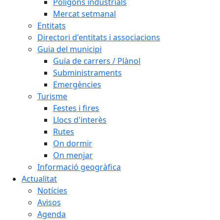
Polígons industrials
Mercat setmanal
Entitats
Directori d'entitats i associacions
Guia del municipi
Guia de carrers / Plànol
Subministraments
Emergències
Turisme
Festes i fires
Llocs d'interès
Rutes
On dormir
On menjar
Informació geogràfica
Actualitat
Notícies
Avisos
Agenda