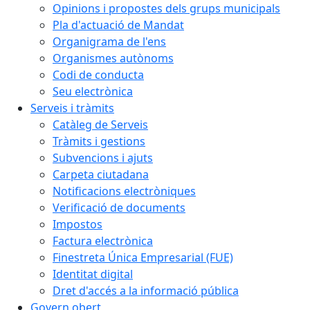
Opinions i propostes dels grups municipals
Pla d'actuació de Mandat
Organigrama de l'ens
Organismes autònoms
Codi de conducta
Seu electrònica
Serveis i tràmits
Catàleg de Serveis
Tràmits i gestions
Subvencions i ajuts
Carpeta ciutadana
Notificacions electròniques
Verificació de documents
Impostos
Factura electrònica
Finestreta Única Empresarial (FUE)
Identitat digital
Dret d'accés a la informació pública
Govern obert