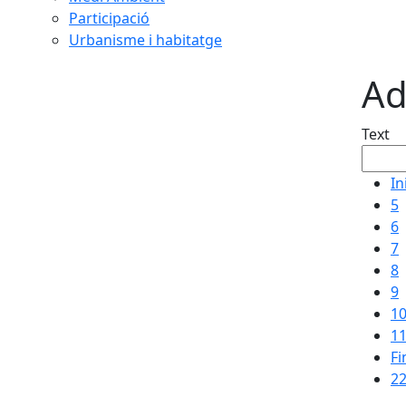
Participació
Urbanisme i habitatge
Ad
Text
In
5
6
7
8
9
1
1
Fi
22