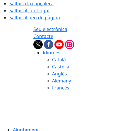
Saltar a la capçalera
Saltar al contingut
Saltar al peu de pàgina
Seu electrònica
Contacte
Idiomes
Català
Castellà
Anglès
Alemany
Francès
08.08.2026 | 18:11
Ajuntament