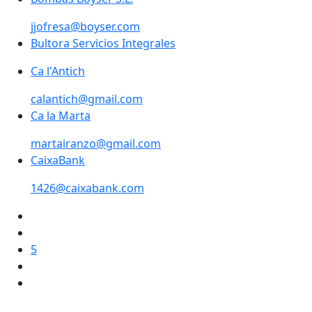
jjofresa@boyser.com
Bultora Servicios Integrales
Ca l'Antich
calantich@gmail.com
Ca la Marta
Ca la Marta
martairanzo@gmail.com
CaixaBank
1426@caixabank.com
5
Facebook
X