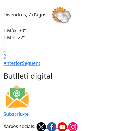
Divendres, 7 d’agost
D
T.Màx: 33°
T
T.Min: 22°
T
1
2
Anterior
Següent
Butlletí digital
Subscriu-te
Xarxes socials: