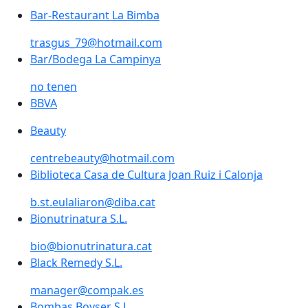
Bar-Restaurant La Bimba
trasgus_79@hotmail.com
Bar/Bodega La Campinya
no tenen
BBVA
Beauty
centrebeauty@hotmail.com
Biblioteca Casa de Cultura Joan Ruiz i Calonja
Biblioteca Casa de Cultura Joan Ruiz i Calonja
b.st.eulaliaron@diba.cat
Bionutrinatura S.L.
bio@bionutrinatura.cat
Black Remedy S.L.
manager@compak.es
Bombas Boyser S.L.