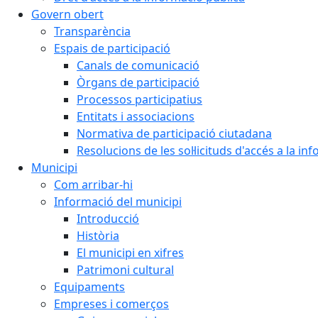
Govern obert
Transparència
Espais de participació
Canals de comunicació
Òrgans de participació
Processos participatius
Entitats i associacions
Normativa de participació ciutadana
Resolucions de les sol·licituds d'accés a la in
Municipi
Com arribar-hi
Informació del municipi
Introducció
Història
El municipi en xifres
Patrimoni cultural
Equipaments
Empreses i comerços