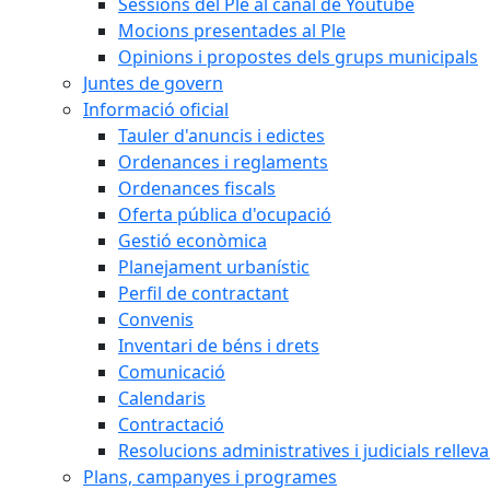
Sessions del Ple al canal de Youtube
Mocions presentades al Ple
Opinions i propostes dels grups municipals
Juntes de govern
Informació oficial
Tauler d'anuncis i edictes
Ordenances i reglaments
Ordenances fiscals
Oferta pública d'ocupació
Gestió econòmica
Planejament urbanístic
Perfil de contractant
Convenis
Inventari de béns i drets
Comunicació
Calendaris
Contractació
Resolucions administratives i judicials rellev
Plans, campanyes i programes