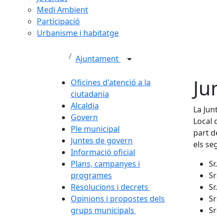
Medi Ambient
Participació
Urbanisme i habitatge
Ajuntament
Ju
Oficines d'atenció a la
ciutadania
Alcaldia
La Jun
Govern
Local 
Ple municipal
part d
Juntes de govern
els se
Informació oficial
Plans, campanyes i
Sr
programes
Sr
Resolucions i decrets
Sr
Opinions i propostes dels
Sr
grups municipals
Sr