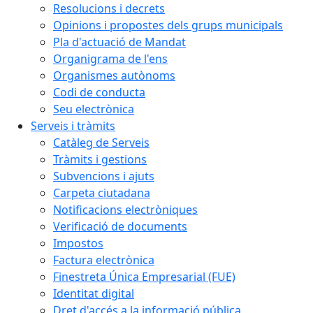
Resolucions i decrets
Opinions i propostes dels grups municipals
Pla d'actuació de Mandat
Organigrama de l'ens
Organismes autònoms
Codi de conducta
Seu electrònica
Serveis i tràmits
Catàleg de Serveis
Tràmits i gestions
Subvencions i ajuts
Carpeta ciutadana
Notificacions electròniques
Verificació de documents
Impostos
Factura electrònica
Finestreta Única Empresarial (FUE)
Identitat digital
Dret d'accés a la informació pública