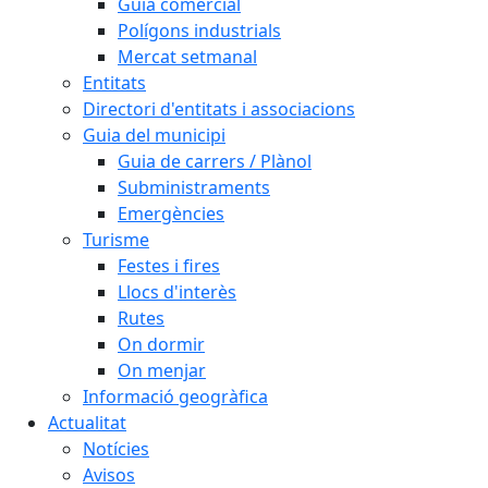
Guia comercial
Polígons industrials
Mercat setmanal
Entitats
Directori d'entitats i associacions
Guia del municipi
Guia de carrers / Plànol
Subministraments
Emergències
Turisme
Festes i fires
Llocs d'interès
Rutes
On dormir
On menjar
Informació geogràfica
Actualitat
Notícies
Avisos