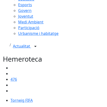
Esports
Govern
Joventut
Medi Ambient
Participació
Urbanisme i habitatge
Actualitat
Hemeroteca
476
Torneig FIFA
Torneig FIFA