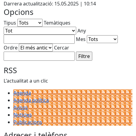
Darrera actualització: 15.05.2025 | 10:14
Opcions
Tipus
Temàtiques
Any
Mes
Ordre
Cercar
RSS
L'actualitat a un clic
Agenda
Agenda política
Avisos
Notícies
Publicacions
Adreces i telèfons