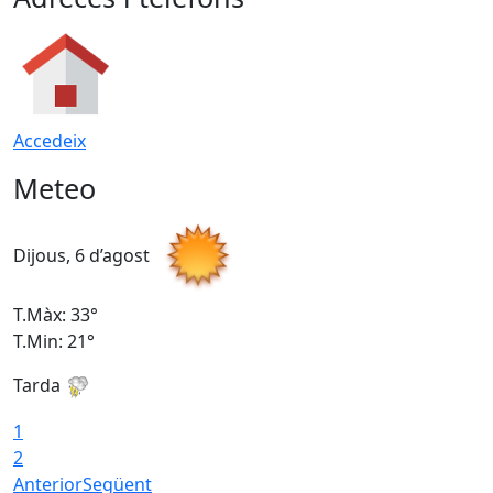
Accedeix
Meteo
Dijous, 6 d’agost
D
T.Màx: 33°
T
T.Min: 21°
T
Tarda
T
1
2
Anterior
Següent