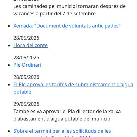
Les caminades pel municipi tornaran després de
vacances a partir del 7 de setembre
Xerrada: "Document de voluntats anticipades"
Xerrada: "Document de voluntats anticipades"
28/05/2026
Hora del conte
Hora del conte
28/05/2026
Ple Ordinari
28/05/2026
El Ple aprova les tarifes de subministrament d'aigua
El Ple aprova les tarifes de subministrament d'aigua
potable
potable
29/05/2026
També es va aprovar el Pla director de la xarxa
d'abastament d'aigua potable del municipi
S’obre el termini per a les sol·licituds de les
S’obre el termini per a les sol·licituds de les