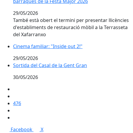
barraques de la Festa Major 2026
barraques de la Festa Major 2026
29/05/2026
També està obert el termini per presentar llicències
d'establiments de restauració mòbil a la Terrasseta
del Xafarranxo
Cinema familiar: "Inside out 2!"
Cinema familiar: "Inside out 2!"
29/05/2026
Sortida del Casal de la Gent Gran
Sortida del Casal de la Gent Gran
30/05/2026
476
Facebook
X