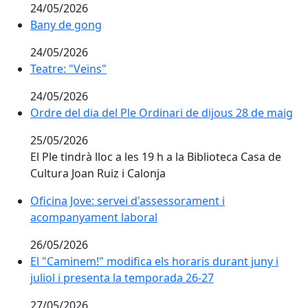
24/05/2026
Bany de gong
Bany de gong
24/05/2026
Teatre: "Veïns"
Teatre: "Veïns"
24/05/2026
Ordre del dia del Ple Ordinari de dijous 28 de maig
Ordre del dia del Ple Ordinari de dijous 28 de maig
25/05/2026
El Ple tindrà lloc a les 19 h a la Biblioteca Casa de
Cultura Joan Ruiz i Calonja
Oficina Jove: servei d'assessorament i
Oficina Jove: servei d'assessorament i
acompanyament laboral
acompanyament laboral
26/05/2026
El "Caminem!" modifica els horaris durant juny i
El "Caminem!" modifica els horaris durant juny i
juliol i presenta la temporada 26-27
juliol i presenta la temporada 26-27
27/05/2026