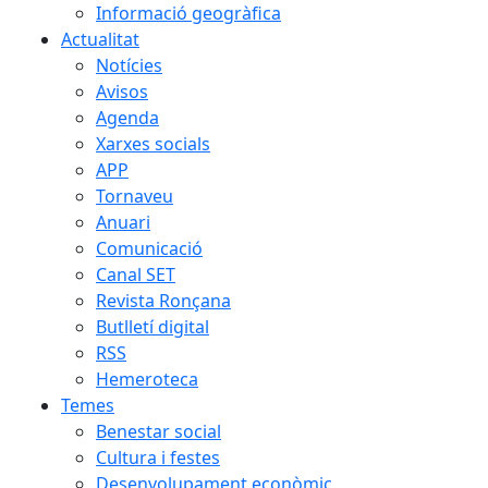
Informació geogràfica
Actualitat
Notícies
Avisos
Agenda
Xarxes socials
APP
Tornaveu
Anuari
Comunicació
Canal SET
Revista Ronçana
Butlletí digital
RSS
Hemeroteca
Temes
Benestar social
Cultura i festes
Desenvolupament econòmic