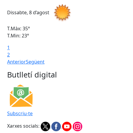
Dissabte, 8 d’agost
Di
T.Màx: 35°
T.M
T.Min: 23°
T.M
1
2
Anterior
Següent
Butlletí digital
Subscriu-te
Xarxes socials: