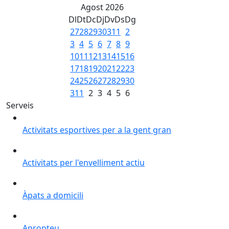
Agost 2026
Dl
Dt
Dc
Dj
Dv
Ds
Dg
27
28
29
30
31
1
2
3
4
5
6
7
8
9
10
11
12
13
14
15
16
17
18
19
20
21
22
23
24
25
26
27
28
29
30
31
1
2
3
4
5
6
Serveis
Activitats esportives per a la gent gran
Activitats esportives per a la gent gran
Activitats per l'envelliment actiu
Activitats per l'envelliment actiu
Àpats a domicili
Àpats a domicili
Apropteu
Apropteu