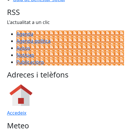
RSS
L'actualitat a un clic
Agenda
Agenda política
Avisos
Notícies
Publicacions
Adreces i telèfons
Accedeix
Meteo